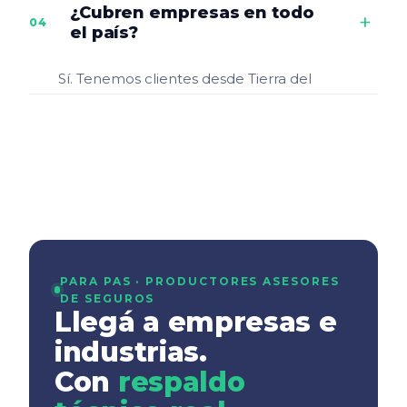
Coordinamos peritos, ajustadores y
¿Cubren empresas en todo
+
04
abogados. No te dejamos hablando
el país?
solo con la aseguradora.
Sí. Tenemos clientes desde Tierra del
Fuego hasta Salta. Las visitas técnicas
se coordinan con asesores regionales
o desde nuestra sede central.
PARA PAS · PRODUCTORES ASESORES
DE SEGUROS
Llegá a empresas e
industrias.
Con
respaldo