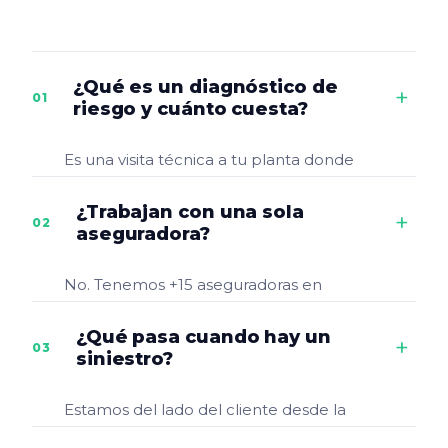
¿Qué es un diagnóstico de
+
01
riesgo y cuánto cuesta?
Es una visita técnica a tu planta donde
un ingeniero especializado releva
procesos, maquinaria, depósitos y
¿Trabajan con una sola
+
02
exposiciones operativas. Te
aseguradora?
entregamos un mapa de riesgos con
tu cobertura actual vs. las exposiciones
No. Tenemos +15 aseguradoras en
reales. No tiene costo y no obliga a
cartera y elegimos la mejor
contratar nada.
combinación caso por caso. Como
¿Qué pasa cuando hay un
+
03
broker independiente, nuestro
siniestro?
mandato es con vos, no con la
compañía.
Estamos del lado del cliente desde la
denuncia hasta la liquidación.