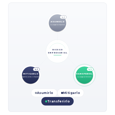
% ?
ASUMIRLO
Lo paga la empresa
RIESGO
EMPRESARIAL
% ?
% ?
MITIGARLO
TRANSFERIRLO
Bajamos prob. o impacto
Lo paga un tercero
Asumirlo
Mitigarlo
Transferirlo