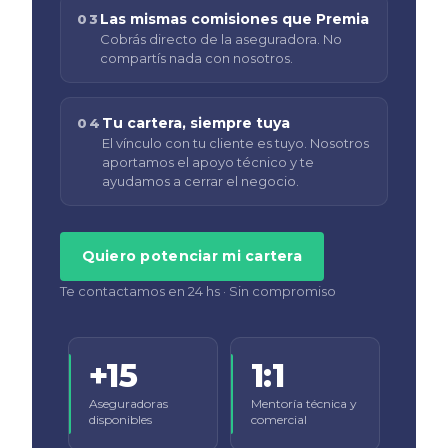
Las mismas comisiones que Premia
03
Cobrás directo de la aseguradora. No
compartís nada con nosotros.
Tu cartera, siempre tuya
04
El vínculo con tu cliente es tuyo. Nosotros
aportamos el apoyo técnico y te
ayudamos a cerrar el negocio.
Quiero potenciar mi cartera
Te contactamos en 24 hs · Sin compromiso
+15
1:1
Aseguradoras
Mentoría técnica y
disponibles
comercial