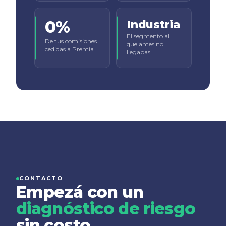
0%
Industria
El segmento al
De tus comisiones
que antes no
cedidas a Premia
llegabas
CONTACTO
Empezá con un
diagnóstico de riesgo
sin costo.